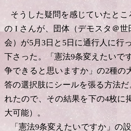
そうした疑問を感じていたとこ
の I さんが、団体（デモスタ＠
会）が5月3日と5日に通行人に行
下さった。「憲法9条変えたいで
争できると思いますか」の2種の
答の選択肢にシールを張る方法だ
れたので、その結果を下の4枚に
大可能）。
「憲法9条変えたいですか」の設