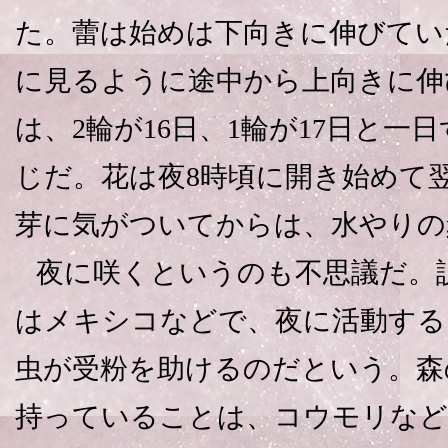
た。蕾は始めは下向きに伸びていた
に見るように途中から上向きに伸
は、2輪が16日、1輪が17日と一
じだ。花は夜8時頃に開き始めて
芽に気がついてからは、水やりの
夜に咲くというのも不思議だ。
はメキシコなどで、夜に活動する
虫が受粉を助けるのだという。森
持っていることは、コウモリなど