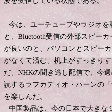
波を受信している状態である。
今は、ユーチューブやラジオを
と、Bluetooth受信の外部スピ
が良いのと、パソコンとスピーカ
がなくて済む。机上がすっきりす
だ。NHKの聞き逃し配信で、今
読するラフカディオ・ハーンの「
を楽しんだ。
中国製品は、今の日本で大きな