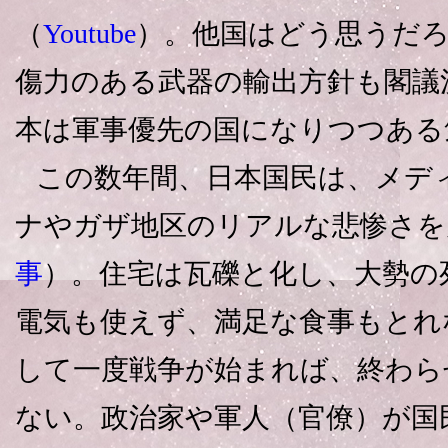
（
Youtube
）。他国はどう思うだろ
傷力のある武器の輸出方針も閣議
本は軍事優先の国になりつつある
この数年間、日本国民は、メデ
ナやガザ地区のリアルな悲惨さを
事
）。住宅は瓦礫と化し、大勢の
電気も使えず、満足な食事もとれ
して一度戦争が始まれば、終わら
ない。政治家や軍人（官僚）が国