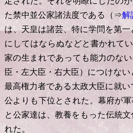
定された。それを明瞭にしたのが
た禁中並公家諸法度である（⇒
解
は、天皇は諸芸、特に学問を第一
にしてはならぬなどと書かれてい
家の生まれであっても能力のない
臣・左大臣・右大臣）につけない
最高権力者である太政大臣に就い
公よりも下位とされた。幕府が軍
と公家達は、教養をもった伝統文
れた。