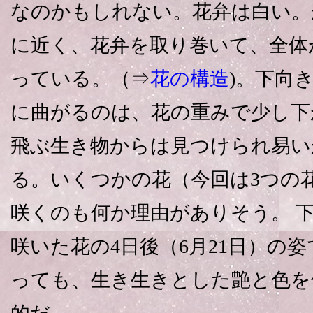
なのかもしれない。花弁は白い。
に近く、花弁を取り巻いて、全体
っている。（⇒
花の構造
)。下向
に曲がるのは、花の重みで少し下
飛ぶ生き物からは見つけられ易い
る。いくつかの花（今回は3つの
咲くのも何か理由がありそう。 下
咲いた花の4日後（6月21日）の
っても、生き生きとした艶と色を