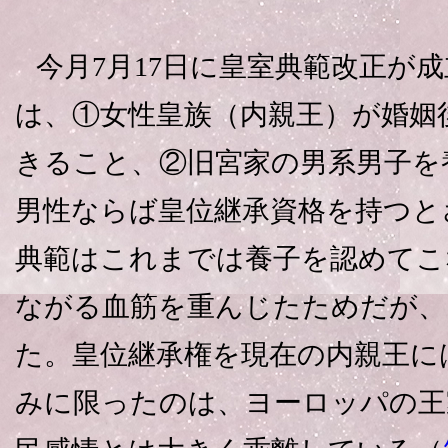
今月7月17日に皇室典範改正が
は、①女性皇族（内親王）が婚姻
きること、②旧宮家の男系男子を
男性ならば皇位継承資格を持つと
典範はこれまでは養子を認めてこ
ながる血筋を重んじたためだが、
た。皇位継承権を現在の内親王に
みに限ったのは、ヨーロッパの王